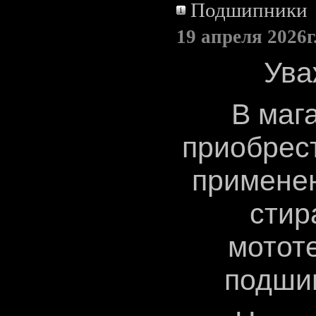
Подшипники
19 апреля 2026г
Ува
В маг
приобрес
применен
стир
мотот
подшип