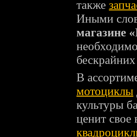
также
запча
Иными слов
магазине 
необходимо
бескрайних
В ассортим
мотоциклы
культуры б
ценит свое
квадроцик