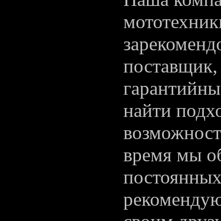
мототехники
зарекоменд
поставщик,
гарантийные
найти подх
возможносте
время мы о
постоянных
рекомендую