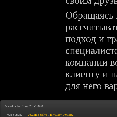
своим друз
Обращаясь 
рассчитыва
подход и г
специалист
компании в
клиенту и 
для него ва
© motosalon70.ru, 2012-2020
создание сайта
и
интернет-реклама
"Web-canape" —