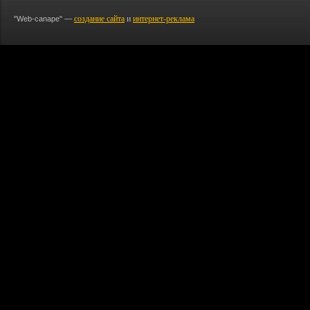
создание сайта
и
интернет-реклама
"Web-canape" —