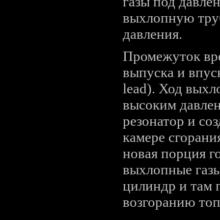
газы под давле
выхлопную труб
давления.
Промежуток вр
выпуска и впус
lead). Ход вых
высоким давлен
резонатор и соз
камере сгорани
новая порция го
выхлопные газы
цилиндр и там 
возгоранию то