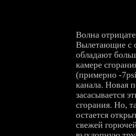
Волна отрицате
Вылетающие с 
обладают больш
камере сгорани
(примерно -7ps
канала. Новая 
засасывается э
сгорания. Но, т
остается откры
свежей горючей
выхлопную тру