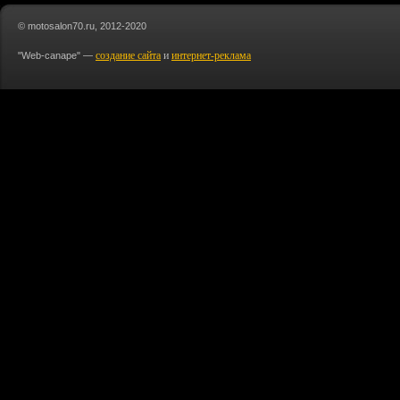
© motosalon70.ru, 2012-2020
создание сайта
и
интернет-реклама
"Web-canape" —