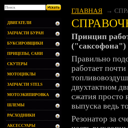
ГЛАВНАЯ
СПР
СПРАВОЧ
ДВИГАТЕЛИ
ЗАПЧАСТИ БУРАН
Принцип работ
("саксофона")
БУКСИРОВЩИКИ
ПРИЦЕПЫ, САНИ
Правильно под
СКУТЕРЫ
работает почти
МОТОЦИКЛЫ
топливовоздушн
двухтактном дви
ЗАПЧАСТИ STELS
сжатия просто 
МОТОЭКИПИРОВКА
выпуска ведь т
ШЛЕМЫ
РАСХОДНИКИ
Резонатор за с
часть выхлопны
АКСЕССУАРЫ