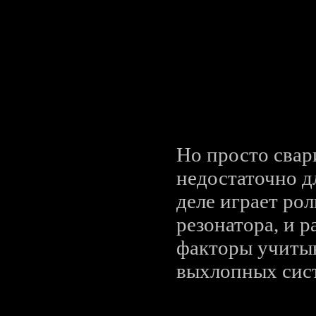
Пример работы р
Дизайн выхлопн
Но просто свар
недостаточно д
деле играет рол
резонатора, и р
факторы учитыв
выхлопных сис
Итого: