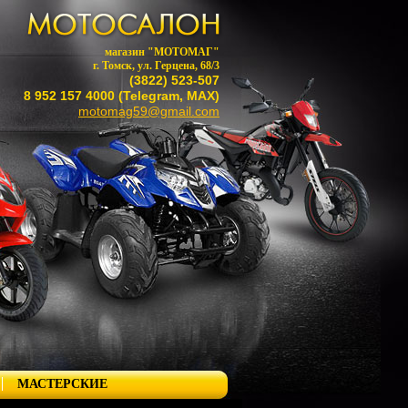
магазин "МОТОМАГ"
г. Томск, ул. Герцена, 68/3
(3822) 523-507
8 952 157 4000 (Telegram, MAX)
motomag59@gmail.com
МАСТЕРСКИЕ