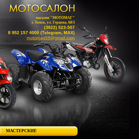
магазин "МОТОМАГ"
г. Томск, ул. Герцена, 68/3
(3822) 523-507
8 952 157 4000 (Telegram, MAX)
motomag59@gmail.com
МАСТЕРСКИЕ