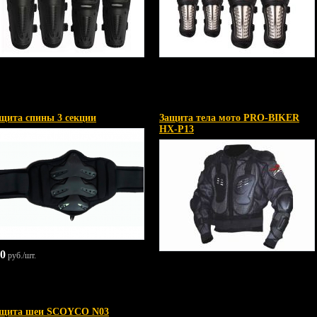
щита спины 3 секции
Защита тела мото PRO-BIKER
НХ-Р13
0
руб./шт.
ащита шеи SCOYCO N03