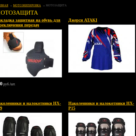
АВНАЯ
МОТОЭКИПИРОВКА
МОТОЗАЩИТА
ОТОЗАЩИТА
кладка защитная на обувь для
Джерси ATAKI
реключения передач
0
руб./шт.
коленники и налокотники HX-
Наколенники и налокотники HX-
9
P15