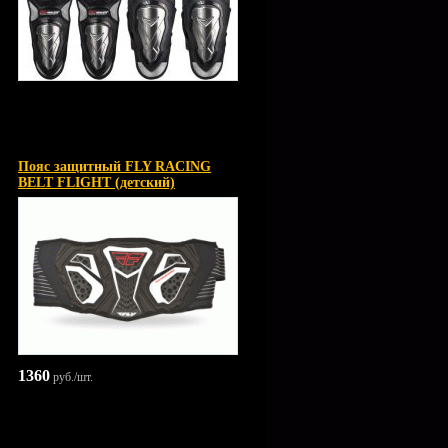
Пояс защитный FLY RACING
BELT FLIGHT (детский)
1360
руб./шт.