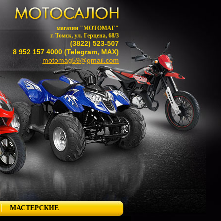
магазин "МОТОМАГ"
г. Томск, ул. Герцена, 68/3
(3822) 523-507
8 952 157 4000 (Telegram, MAX)
motomag59@gmail.com
МАСТЕРСКИЕ