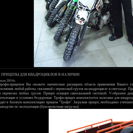
ПРИЦЕПЫ ДЛЯ КВАДРОЦИКЛОВ В НАЛИЧИИ
мая 2014г.
трофи-прицепом Вы сможете значительно расширить область применения Вашего ути
полнения любой работы, связанной с перевозкой грузов на квадроцикле и снегоходе. П
и перевозке любых грузов. Прицеп оснащен самосвальной системой. V-образное ды
сплуатации в условиях бездорожья. Трофи-прицеп комплектуется колесами для квадро
одят в базовую комплектацию прицепа "Трофи". Загружая прицеп, необходимо учитыва
ководстве по эксплуатации (буксировочная нагрузка).