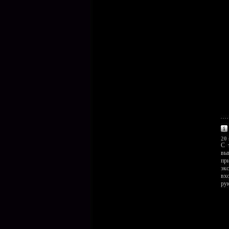
20 
С 
вы
пр
эк
вх
ру