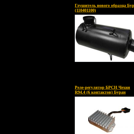
Глушитель нового образца Бу
(110401100)
Реле-регулятор БРСН Чехия
R94.4 (6 контактов) Буран