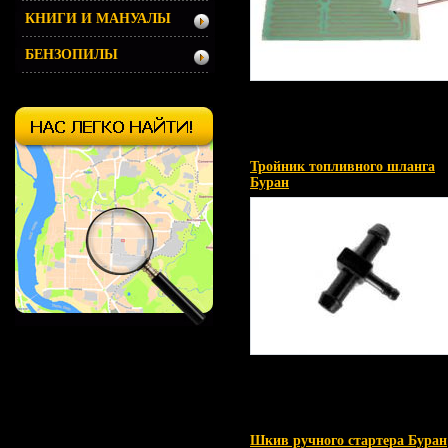
КНИГИ И МАНУАЛЫ
БЕНЗОПИЛЫ
Тройник топливного шланга
Буран
Шкив ручного стартера Буран