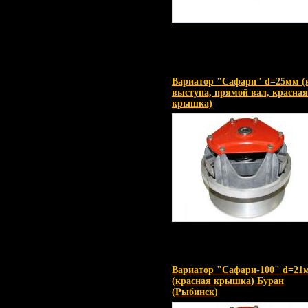
Вариатор "Сафари" d=25мм (
выступа, прямой вал, красная
крышка)
Вариатор "Сафари-100" d=21
(красная крышка) Буран
(Рыбинск)