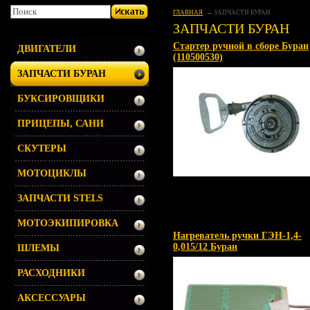
ГЛАВНАЯ
ЗАПЧАСТИ БУРАН
ЗАПЧАСТИ БУРАН
Стартер ручной в сборе Буран
ДВИГАТЕЛИ
(110500530)
ЗАПЧАСТИ БУРАН
БУКСИРОВЩИКИ
ПРИЦЕПЫ, САНИ
СКУТЕРЫ
МОТОЦИКЛЫ
ЗАПЧАСТИ STELS
МОТОЭКИПИРОВКА
Нагреватель ручки ГЭН-1,4-
0,015/12 Буран
ШЛЕМЫ
РАСХОДНИКИ
АКСЕССУАРЫ