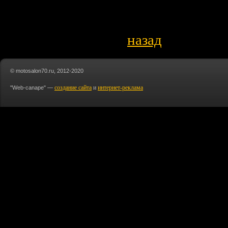
назад
© motosalon70.ru, 2012-2020
создание сайта
и
интернет-реклама
"Web-canape" —