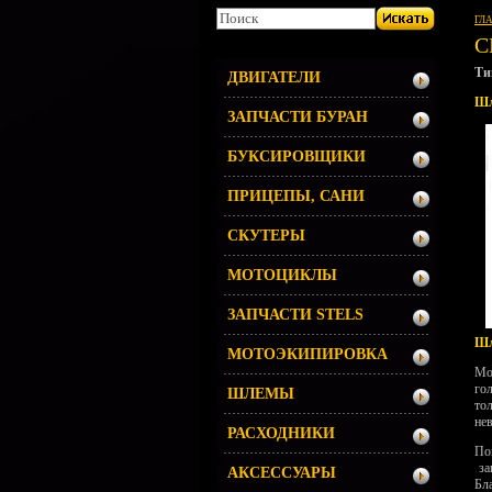
ГЛ
С
Ти
ДВИГАТЕЛИ
Шл
ЗАПЧАСТИ БУРАН
БУКСИРОВЩИКИ
ПРИЦЕПЫ, САНИ
СКУТЕРЫ
МОТОЦИКЛЫ
ЗАПЧАСТИ STELS
Шл
МОТОЭКИПИРОВКА
Мо
го
ШЛЕМЫ
то
не
РАСХОДНИКИ
По
за
АКСЕССУАРЫ
Бл