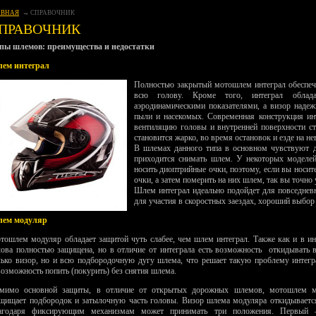
АВНАЯ
СПРАВОЧНИК
ПРАВОЧНИК
пы шлемов: преимущества и недостатки
ем интеграл
Полностью
закрытый мотошлем интеграл обеспеч
всю голову. Кроме того, интеграл облад
аэродинамическими показателями, а визор надеж
пыли и насекомых. Современная конструкция ин
вентиляцию головы и внутренней поверхности ст
становится жарко, во время остановок и езде на н
В шлемах данного типа в основном чувствуют д
приходится снимать шлем. У некоторых моделей
носить диоптрийные очки, поэтому, если вы носит
очки, а затем померить на них шлем, так вы точно 
Шлем интеграл идеально подойдет для повседнев
для участия в скоростных заездах, хороший выбор
ем модуляр
тошлем модуляр обладает защитой чуть слабее, чем шлем интеграл. Также как и в ин
лова полностью защищена, но в отличие от интеграла есть возможность откидывать 
лько визор, но и всю подбородочную дугу шлема, что решает такую проблему интегр
возможность попить (покурить) без снятия шлема.
мимо основной защиты, в отличие от открытых дорожных шлемов, мотошлем м
щищает подбородок и затылочную часть головы. Визор шлема модуляра откидывается
агодаря фиксирующим механизмам может принимать три положения. Первый 