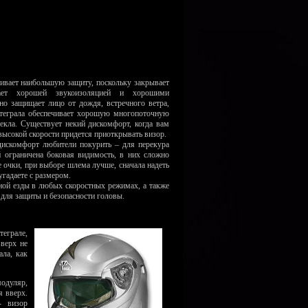
ивает наибольшую защиту, поскольку закрывает
ает хорошей звукоизоляцией и хорошими
но защищает лицо от дождя, встречного ветра,
теграла обеспечивает хорошую многопоточную
екла. Существует некий дискомфорт, когда вам
евысокой скорости придется приоткрывать визор.
искомфорт любители покурить – для перекура
 ограничена боковая видимость, в них сложно
е очки, при выборе шлема лучше, сначала надеть
угадаете с размером.
ной езды в любых скоростных режимах, а также
 для защиты и безопасности головы.
теграле,
вверх не
ала, как
одуляр,
 вверх.
- визор