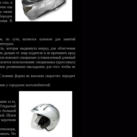
 глаз, и
ычно она
а таким
бородок
жения. В
, по сути, является шлемом для занятий
нтеграла.
ть, которая выдвинута вперед для облегчения
ть дальше от лица водителя и не причинять вред
рязи поможет специально установленный длинный
лагается использование специальных (кроссовых)
ми резиновыми накладками для того чтобы не
Сложная форма на высоких скоростях передает
ние у городских мотолюбителей.
ние за то,
. Открытый
то большой
кой. Шлем
т коротким
нтиляция,
ривать. Но