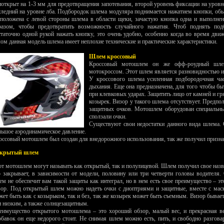
иоткрыт на 1-3 мм для предотвращения запотевания, второй уровень фиксации на уровне
следний на уровне лба. Подбородок шлема модуляра поднимается нажатием кнопки, об
сположена с левой стороны шлема в области щеки, зачастую кнопка одна и выполнен
разом, чтобы предотвратить возможность случайного нажатия. Чтоб поднять под
статочно одной рукой нажать кнопку, это очень удобно, особенно когда во время дви
лом данная модель шлема имеет неплохие технические и практические характеристики.
Шлем кроссовый
Кроссовый мотошлем он же офф-роудный шлем
мотокроссом. Этот шлем является разновидностью и
У кроссового шлема усиленная подбородочная час
дыхания. Еще она предназначена, для того чтобы бы
при клевковых ударах. Защитить лицо от камней и г
козырек. Визор у такого шлема отсутствует. Предпо
защитных очков. Мотошлем оборудован специальны
сползали очки.
Существуют свои недостатки данного вида шлема. 
льшое аэродинамическое давление.
оссовый мотошлем был создан для внедорожного использования, так же получил призна
крытый шлем
от мотошлем могут называть как открытый, так и полулицевой. Шлем получил свое назва
о закрывает, в зависимости от модели, половину или три четверти головы водителя
ем не обеспечит вам такой защиты как интеграл, но в нем есть свое преимущество – э
зор. Под открытый шлем можно надеть очки с диоптриями и защитные, вместе с мас
жет быть как с козырьком, так и без, так же козырек может быть съемным. Визор бывае
и низким, а также солнцезащитным.
еимущество открытого мотошлема – это хороший обзор, малый вес, и прекрасная ве
обавок он еще недорого стоит. Не снимая шлем можно есть, пить, и свободно разгова