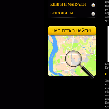
пр
КНИГИ И МАНУАЛЫ
по
ра
об
БЕНЗОПИЛЫ
до
це
бо
Кр
От
Эт
чт
шл
об
мо
ил
Пр
вд