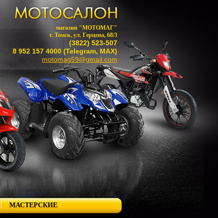
магазин "МОТОМАГ"
г. Томск, ул. Герцена, 68/3
(3822) 523-507
8 952 157 4000 (Telegram, MAX)
motomag59@gmail.com
МАСТЕРСКИЕ