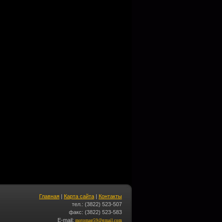
Главная
|
Карта сайта
|
Контакты
тел.: (3822) 523-507
факс: (3822) 523-583
E-mail:
motomag59@gmail.com