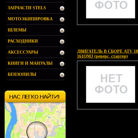
ЗАПЧАСТИ STELS
МОТОЭКИПИРОВКА
ШЛЕМЫ
РАСХОДНИКИ
ДВИГАТЕЛЬ В СБОРЕ ATV 18
АКСЕССУАРЫ
161QMJ (реверс, стартер)
КНИГИ И МАНУАЛЫ
БЕНЗОПИЛЫ