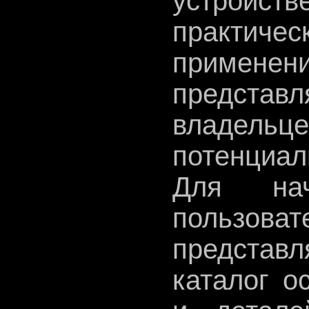
устройст
практичес
применен
предст
владел
потенциал
Для на
пользоват
представ
каталог о