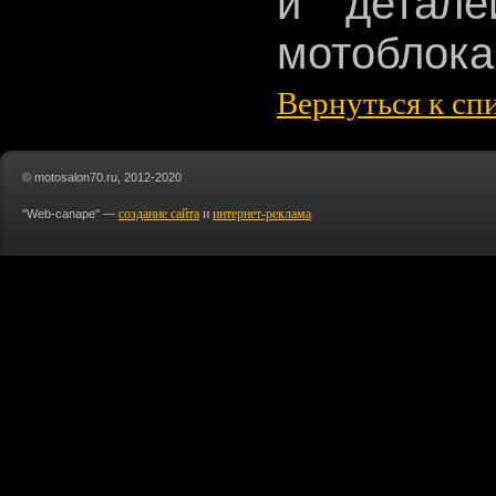
и детале
мотоблока
Вернуться к сп
© motosalon70.ru, 2012-2020
создание сайта
и
интернет-реклама
"Web-canape" —