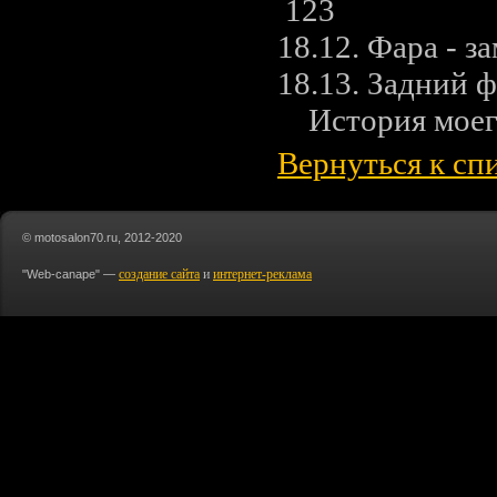
123
18.12. Фара - 
18.13. Задний 
История моег
Вернуться к сп
© motosalon70.ru, 2012-2020
создание сайта
и
интернет-реклама
"Web-canape" —