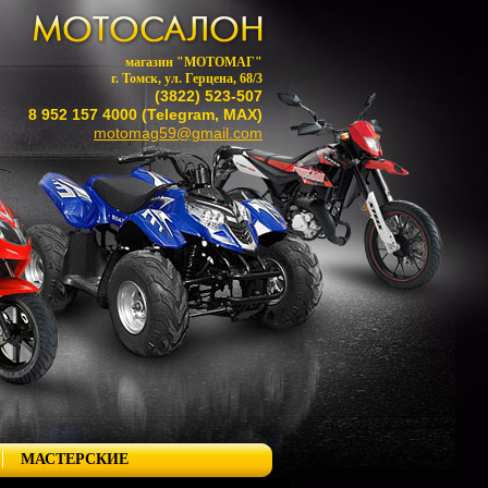
магазин "МОТОМАГ"
г. Томск, ул. Герцена, 68/3
(3822) 523-507
8 952 157 4000 (Telegram, MAX)
motomag59@gmail.com
МАСТЕРСКИЕ