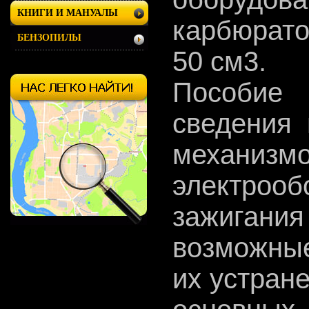
КНИГИ И МАНУАЛЫ
карбюрат
БЕНЗОПИЛЫ
50 см3.
Пособие
сведения 
механизмо
электро
зажигания
возможны
их устран