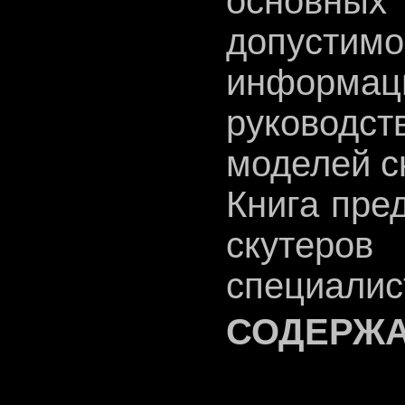
основных
допустим
информаци
руководс
моделей с
Книга пре
скутеро
специалис
СОДЕРЖ