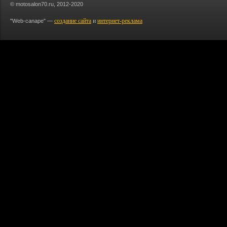
© motosalon70.ru, 2012-2020
создание сайта
и
интернет-реклама
"Web-canape" —