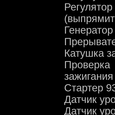
Регул
(выпрямит
Генератор
Прерывате
Катушка з
Провер
зажигания
Стартер 9
Датчик ур
Датчик ур