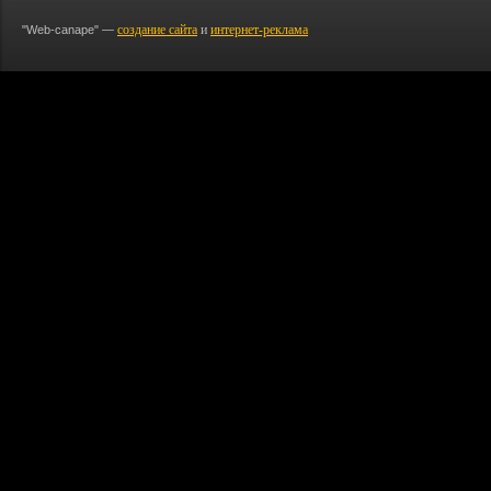
создание сайта
и
интернет-реклама
"Web-canape" —