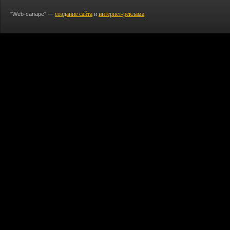
создание сайта
и
интернет-реклама
"Web-canape" —