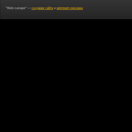
создание сайта
и
интернет-реклама
"Web-canape" —